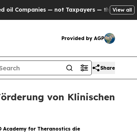
anies — not Taxpayers — the Chance to Cash in o
View all
Provided by AGP
Share
örderung von Klinischen
O Academy for Theranostics die