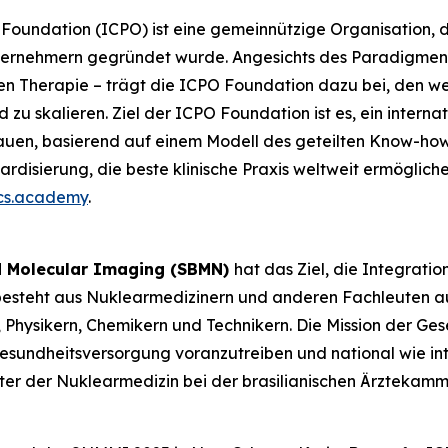
gy Foundation (ICPO) ist eine gemeinnützige Organisation
nternehmern gegründet wurde. Angesichts des Paradigmen
erten Therapie – trägt die ICPO Foundation dazu bei, den
d zu skalieren. Ziel der ICPO Foundation ist es, ein inter
auen, basierend auf einem Modell des geteilten Know-hows
rdisierung, die beste klinische Praxis weltweit ermögliche
cs.academy
.
nd Molecular Imaging (SBMN)
hat das Ziel, die Integrati
ie besteht aus Nuklearmedizinern und anderen Fachleuten 
sikern, Chemikern und Technikern. Die Mission der Gesells
Gesundheitsversorgung voranzutreiben und national wie in
eter der Nuklearmedizin bei der brasilianischen Ärztekam