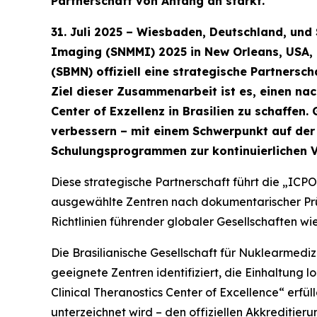
Partnerschaft von Anfang an stärkt.
31. Juli 2025 – Wiesbaden, Deutschland, und
Imaging (SNMMI) 2025 in New Orleans, USA, 
(SBMN) offiziell eine strategische Partners
Ziel dieser Zusammenarbeit ist es, einen na
Center of Exzellenz in Brasilien zu schaff
verbessern – mit einem Schwerpunkt auf der 
Schulungsprogrammen zur kontinuierlichen 
Diese strategische Partnerschaft führt die „ICPO
ausgewählte Zentren nach dokumentarischer Prüf
Richtlinien führender globaler Gesellschaften w
Die Brasilianische Gesellschaft für Nuklearmed
geeignete Zentren identifiziert, die Einhaltung 
Clinical Theranostics Center of Excellence“ erfü
unterzeichnet wird – den offiziellen Akkreditierun