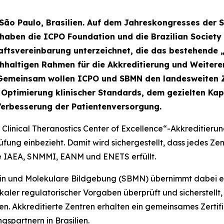
 São Paulo, Brasilien. Auf dem Jahreskongresses der 
haben die ICPO Foundation und die Brazilian Society
chaftsvereinbarung unterzeichnet, die das bestehend
chhaltigen Rahmen für die Akkreditierung und Weitere
en. Gemeinsam wollen ICPO und SBMN den landesweiten 
Optimierung klinischer Standards, dem gezielten Kapa
Verbesserung der Patientenversorgung.
 Clinical Theranostics Center of Excellence“-Akkreditierun
ung einbezieht. Damit wird sichergestellt, dass jedes Z
ie IAEA, SNMMI, EANM und ENETS erfüllt.
izin und Molekulare Bildgebung (SBMN) übernimmt dabei ei
lokaler regulatorischer Vorgaben überprüft und sicherstel
llen. Akkreditierte Zentren erhalten ein gemeinsames Zert
gspartnern in Brasilien.