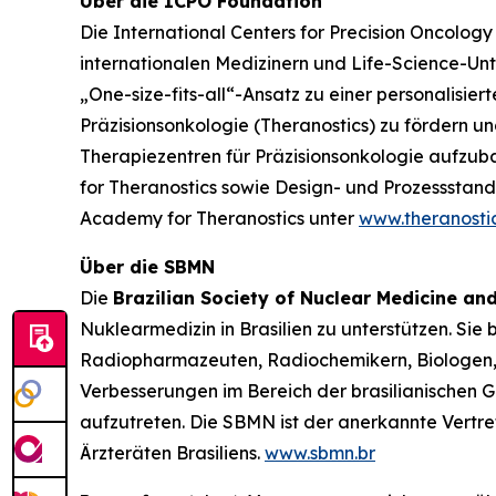
Über die ICPO Foundation
Die International Centers for Precision Oncolo
internationalen Medizinern und Life-Science-U
„One-size-fits-all“-Ansatz zu einer personalisi
Präzisionsonkologie (Theranostics) zu fördern un
Therapiezentren für Präzisionsonkologie aufzub
for Theranostics sowie Design- und Prozessstanda
Academy for Theranostics unter
www.theranosti
Über die SBMN
Die
Brazilian Society of Nuclear Medicine a
Nuklearmedizin in Brasilien zu unterstützen. S
Radiopharmazeuten, Radiochemikern, Biologen, Phy
Verbesserungen im Bereich der brasilianischen 
aufzutreten. Die SBMN ist der anerkannte Vertr
Ärzteräten Brasiliens.
www.sbmn.br