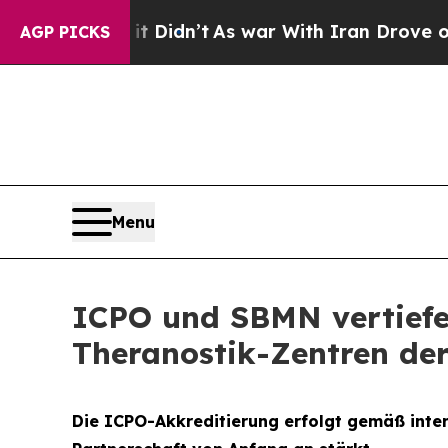
, it Didn’t
As war With Iran Drove oil Prices Hi
AGP PICKS
Menu
ICPO und SBMN vertiefe
Theranostik-Zentren der 
Die ICPO-Akkreditierung erfolgt gemäß inte