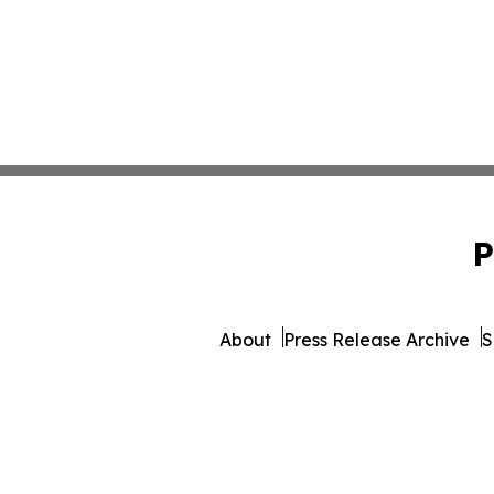
P
About
Press Release Archive
S
© 1995-2026 Newsmatics 