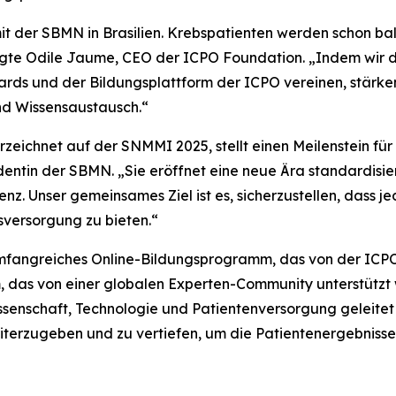
it der SBMN in Brasilien. Krebspatienten werden schon b
agte Odile Jaume, CEO der ICPO Foundation. „Indem wir d
rds und der Bildungsplattform der ICPO vereinen, stärken
nd Wissensaustausch.“
zeichnet auf der SNMMI 2025, stellt einen Meilenstein für
identin der SBMN. „Sie eröffnet eine neue Ära standardisie
enz. Unser gemeinsames Ziel ist es, sicherzustellen, dass
versorgung zu bieten.“
umfangreiches Online-Bildungsprogramm, das von der ICP
 das von einer globalen Experten-Community unterstützt w
ssenschaft, Technologie und Patientenversorgung geleitet
iterzugeben und zu vertiefen, um die Patientenergebniss