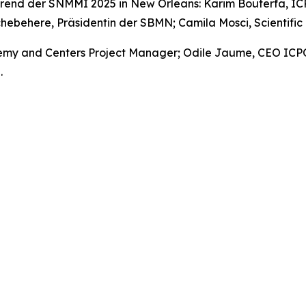
 während der SNMMI 2025 in New Orleans: Karim Bouterfa,
hebehere, Präsidentin der SBMN; Camila Mosci, Scientific
cademy and Centers Project Manager; Odile Jaume, CEO ICPO
.