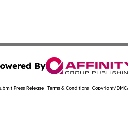
owered By
ubmit Press Release
Terms & Conditions
Copyright/DMCA
Inc. dba Affinity Group Publishing & Seychelles Health Ne
Cookie Settings / Your Privacy Choices