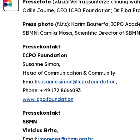
Pressefoto
(v.l.n.r.): Vertragsunterzeichnung
Odile Jaume, CEO ICPO Foundation; Dr. Elba Etc
Press photo
(f.l.t.r.): Karim Bouterfa, ICPO A
SBMN; Camila Mosci, Scientific Director of SBMN
Pressekontakt
ICPO Foundation
Susanne Simon,
Head of Communication & Community
Email:
susanne.simon@icpo.foundation
,
Phone: + 49 172 8666093
www.icpo.foundation
Pressekontakt
SBMN
Vinicius Brito,
Email:
imprensa@sbmn.org.br